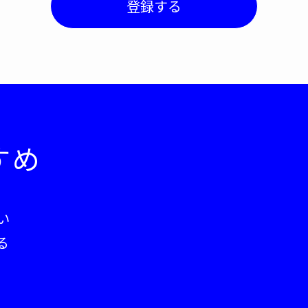
登録する
すめ
い
る